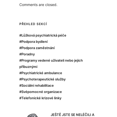
Comments are closed.
PŘEHLED SEKCÍ
#Lůžková psychiatrická péče
#Podpora bydlení
#Podpora zaměstnání
#Poradny
#Programy vedené uživateli nebo jejich
příbuznými
#Psychiatrické ambulance
#Psychoterapeutické služby
#Sociální rehabilitace
#Svépomocné organizace
#Telefonické krizové linky
JEŠTĚ JSTE SE NELÉČILI A