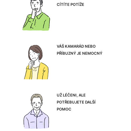
CÍTÍTE POTÍŽE
VÁŠ KAMARÁD NEBO
PŘÍBUZNÝ JE NEMOCNÝ
UŽ LÉČENI, ALE
POTŘEBUJETE DALŠÍ
POMOC