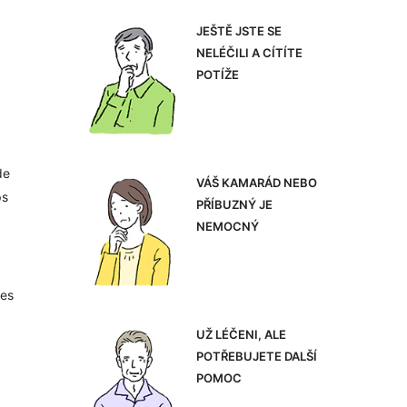
JEŠTĚ JSTE SE
NELÉČILI A CÍTÍTE
POTÍŽE
de
VÁŠ KAMARÁD NEBO
ps
PŘÍBUZNÝ JE
NEMOCNÝ
res
UŽ LÉČENI, ALE
POTŘEBUJETE DALŠÍ
POMOC