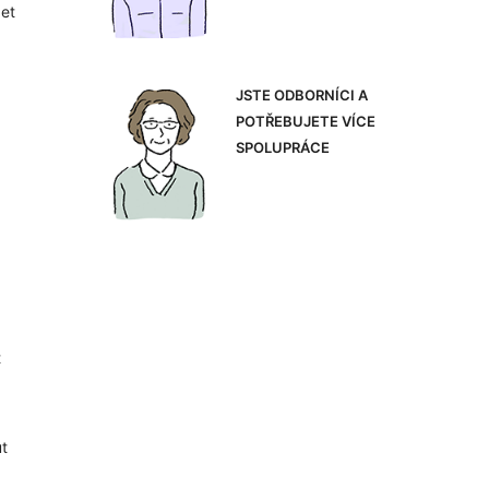
 et
JSTE ODBORNÍCI A
POTŘEBUJETE VÍCE
SPOLUPRÁCE
t
ut