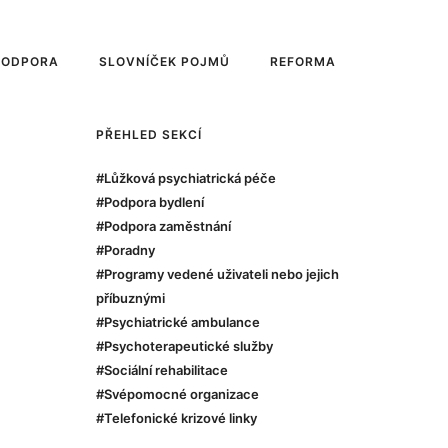
PODPORA
SLOVNÍČEK POJMŮ
REFORMA
PŘEHLED SEKCÍ
#Lůžková psychiatrická péče
#Podpora bydlení
#Podpora zaměstnání
#Poradny
#Programy vedené uživateli nebo jejich
příbuznými
#Psychiatrické ambulance
#Psychoterapeutické služby
#Sociální rehabilitace
#Svépomocné organizace
#Telefonické krizové linky