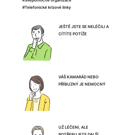
#Svépomocné organizace
#Telefonické krizové linky
JEŠTĚ JSTE SE NELÉČILI A
CÍTÍTE POTÍŽE
VÁŠ KAMARÁD NEBO
PŘÍBUZNÝ JE NEMOCNÝ
UŽ LÉČENI, ALE
POTŘEBUJETE DALŠÍ