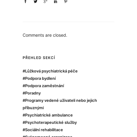
Comments are closed.
PŘEHLED SEKCÍ
#Lůžková psychiatrická péče
#Podpora bydlení
#Podpora zaměstnání
#Poradny
#Programy vedené uživateli nebo jejich
příbuznými
#Psychiatrické ambulance
#Psychoterapeutické služby
#Sociální rehabilitace