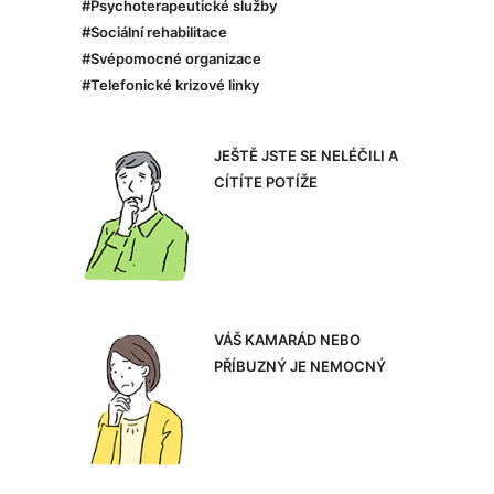
#Psychoterapeutické služby
#Sociální rehabilitace
#Svépomocné organizace
#Telefonické krizové linky
JEŠTĚ JSTE SE NELÉČILI A
CÍTÍTE POTÍŽE
VÁŠ KAMARÁD NEBO
PŘÍBUZNÝ JE NEMOCNÝ