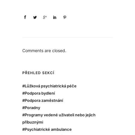
Comments are closed.
PŘEHLED SEKCÍ
#Lůžková psychiatrická péče
#Podpora bydlení
#Podpora zaměstnání
#Poradny
#Programy vedené uživateli nebo jejich
příbuznými
#Psychiatrické ambulance