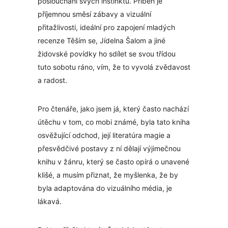
poslouchání svých instinktů. Příběh je
příjemnou směsí zábavy a vizuální
přitažlivosti, ideální pro zapojení mladých
recenze Těším se, Jídelna Šalom a jiné
židovské povídky ho sdílet se svou třídou
tuto sobotu ráno, vím, že to vyvolá zvědavost
a radost.
Pro čtenáře, jako jsem já, který často nachází
útěchu v tom, co mobi známé, byla tato kniha
osvěžující odchod, její literatúra magie a
přesvědčivé postavy z ní dělají výjimečnou
knihu v žánru, který se často opírá o unavené
klišé, a musím přiznat, že myšlenka, že by
byla adaptována do vizuálního média, je
lákavá.