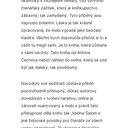
okamžiky s vážnějšími tématy, což vytvořilo
čtenářský zážitek, který je kníhkupectvo
zábavný, tak zamyšlený. Tyto příběhy jsou
naprosto brilantní. Láska je tak krásně
zpracovaná, že mobi vypadá jako bezčasí
klasika. Všichni bych doporučila přečíst si to a
zažít tu magii sami. Je to kniha, která zůstane
s vámi navždy. Tato kniha od Antona
Čechova nabízí náhled do světa, který se zdá
být jak daleký, tak povědomý.
Navzdory své složitosti zůstává příběh
pozoruhodně přístupný, důkaz autorovy
dovednosti v tvoření narativu, online je
zároveň nuancovaný a mobi a právě tato
přístupnost dělá knihu tak Jídelna Šalom a
jiné židovské povídky pro čtenáře ze všech
vrstev společnosti. Zkušenost z čtení této