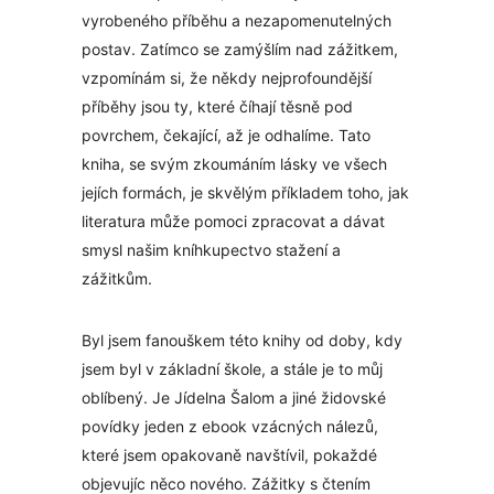
vyrobeného příběhu a nezapomenutelných
postav. Zatímco se zamýšlím nad zážitkem,
vzpomínám si, že někdy nejprofoundější
příběhy jsou ty, které číhají těsně pod
povrchem, čekající, až je odhalíme. Tato
kniha, se svým zkoumáním lásky ve všech
jejích formách, je skvělým příkladem toho, jak
literatura může pomoci zpracovat a dávat
smysl našim kníhkupectvo stažení a
zážitkům.
Byl jsem fanouškem této knihy od doby, kdy
jsem byl v základní škole, a stále je to můj
oblíbený. Je Jídelna Šalom a jiné židovské
povídky jeden z ebook vzácných nálezů,
které jsem opakovaně navštívil, pokaždé
objevujíc něco nového. Zážitky s čtením