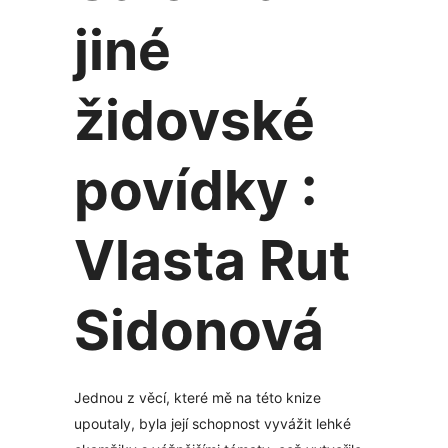
jiné
židovské
povídky :
Vlasta Rut
Sidonová
Jednou z věcí, které mě na této knize
upoutaly, byla její schopnost vyvážit lehké