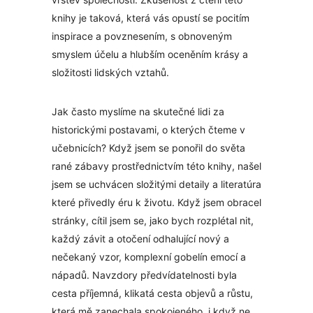
knihy je taková, která vás opustí se pocitím
inspirace a povznesením, s obnoveným
smyslem účelu a hlubším oceněním krásy a
složitosti lidských vztahů.
Jak často myslíme na skutečné lidi za
historickými postavami, o kterých čteme v
učebnicích? Když jsem se ponořil do světa
rané zábavy prostřednictvím této knihy, našel
jsem se uchvácen složitými detaily a literatúra
které přivedly éru k životu. Když jsem obracel
stránky, cítil jsem se, jako bych rozplétal nit,
každý závit a otočení odhalující nový a
nečekaný vzor, komplexní gobelín emocí a
nápadů. Navzdory předvídatelnosti byla
cesta příjemná, klikatá cesta objevů a růstu,
která mě zanechala spokojeného, i když ne