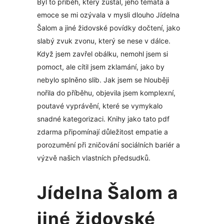
Byl to příběh, který zůstal, jeho témata a
emoce se mi ozývala v mysli dlouho Jídelna
Šalom a jiné židovské povídky dočtení, jako
slabý zvuk zvonu, který se nese v dálce.
Když jsem zavřel obálku, nemohl jsem si
pomoct, ale cítil jsem zklamání, jako by
nebylo splněno slib. Jak jsem se hlouběji
nořila do příběhu, objevila jsem komplexní,
poutavé vyprávění, které se vymykalo
snadné kategorizaci. Knihy jako tato pdf
zdarma připomínají důležitost empatie a
porozumění při zničování sociálních bariér a
výzvě našich vlastních předsudků.
Jídelna Šalom a
jiné židovské