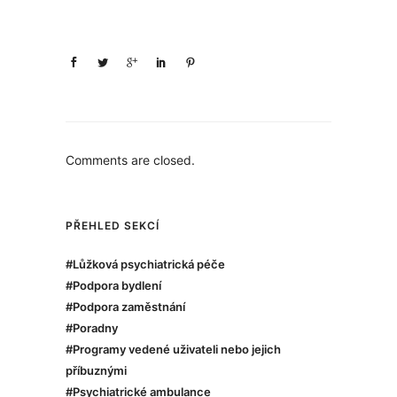
Comments are closed.
PŘEHLED SEKCÍ
#Lůžková psychiatrická péče
#Podpora bydlení
#Podpora zaměstnání
#Poradny
#Programy vedené uživateli nebo jejich
příbuznými
#Psychiatrické ambulance