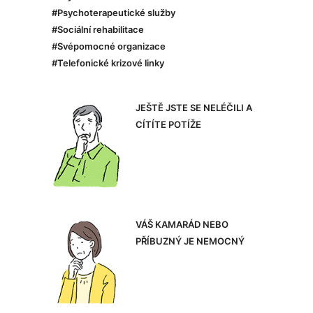
#Psychoterapeutické služby
#Sociální rehabilitace
#Svépomocné organizace
#Telefonické krizové linky
JEŠTĚ JSTE SE NELÉČILI A
CÍTÍTE POTÍŽE
VÁŠ KAMARÁD NEBO
PŘÍBUZNÝ JE NEMOCNÝ