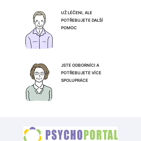
UŽ LÉČENI, ALE
POTŘEBUJETE DALŠÍ
POMOC
JSTE ODBORNÍCI A
POTŘEBUJETE VÍCE
SPOLUPRÁCE