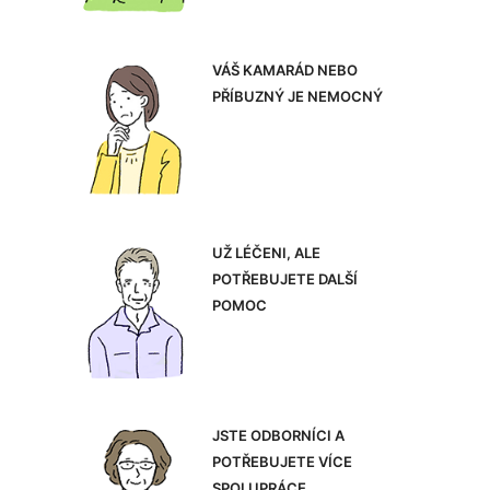
VÁŠ KAMARÁD NEBO
PŘÍBUZNÝ JE NEMOCNÝ
UŽ LÉČENI, ALE
POTŘEBUJETE DALŠÍ
POMOC
JSTE ODBORNÍCI A
POTŘEBUJETE VÍCE
SPOLUPRÁCE