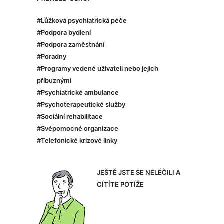
#Lůžková psychiatrická péče
#Podpora bydlení
#Podpora zaměstnání
#Poradny
#Programy vedené uživateli nebo jejich
příbuznými
#Psychiatrické ambulance
#Psychoterapeutické služby
#Sociální rehabilitace
#Svépomocné organizace
#Telefonické krizové linky
JEŠTĚ JSTE SE NELÉČILI A
CÍTÍTE POTÍŽE