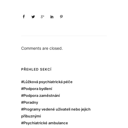
Comments are closed.
PŘEHLED SEKCÍ
#Lůžková psychiatrická péče
#Podpora bydlení
#Podpora zaměstnání
#Poradny
#Programy vedené uživateli nebo jejich
příbuznými
#Psychiatrické ambulance