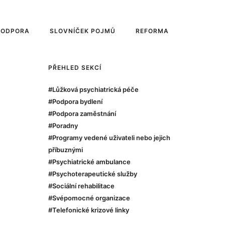
PODPORA
SLOVNÍČEK POJMŮ
REFORMA
PŘEHLED SEKCÍ
#Lůžková psychiatrická péče
#Podpora bydlení
#Podpora zaměstnání
#Poradny
#Programy vedené uživateli nebo jejich
příbuznými
#Psychiatrické ambulance
#Psychoterapeutické služby
#Sociální rehabilitace
#Svépomocné organizace
#Telefonické krizové linky