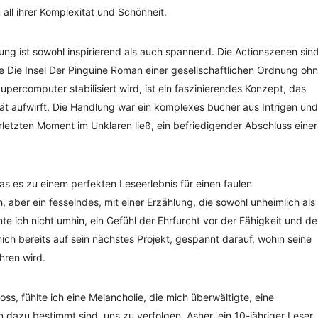
all ihrer Komplexität und Schönheit.
ng ist sowohl inspirierend als auch spannend. Die Actionszenen sin
e Die Insel Der Pinguine Roman einer gesellschaftlichen Ordnung oh
upercomputer stabilisiert wird, ist ein faszinierendes Konzept, das
ät aufwirft. Die Handlung war ein komplexes bucher aus Intrigen und
erletzten Moment im Unklaren ließ, ein befriedigender Abschluss einer
was es zu einem perfekten Leseerlebnis für einen faulen
aber ein fesselndes, mit einer Erzählung, die sowohl unheimlich als
te ich nicht umhin, ein Gefühl der Ehrfurcht vor der Fähigkeit und d
h bereits auf sein nächstes Projekt, gespannt darauf, wohin seine
hren wird.
s, fühlte ich eine Melancholie, die mich überwältigte, eine
dazu bestimmt sind, uns zu verfolgen. Asher, ein 10-jähriger Leser,