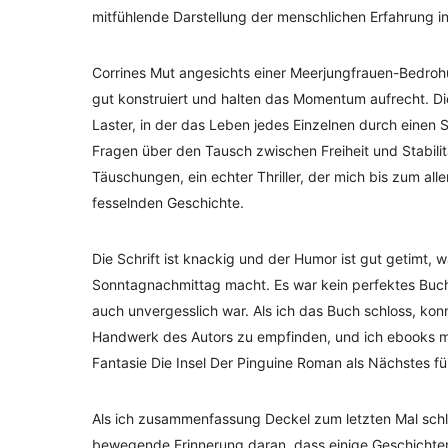
mitfühlende Darstellung der menschlichen Erfahrung in 
Corrines Mut angesichts einer Meerjungfrauen-Bedrohu
gut konstruiert und halten das Momentum aufrecht. Di
Laster, in der das Leben jedes Einzelnen durch einen S
Fragen über den Tausch zwischen Freiheit und Stabilit
Täuschungen, ein echter Thriller, der mich bis zum all
fesselnden Geschichte.
Die Schrift ist knackig und der Humor ist gut getimt, 
Sonntagnachmittag macht. Es war kein perfektes Buch, 
auch unvergesslich war. Als ich das Buch schloss, konn
Handwerk des Autors zu empfinden, und ich ebooks mic
Fantasie Die Insel Der Pinguine Roman als Nächstes fü
Als ich zusammenfassung Deckel zum letzten Mal schlos
bewegende Erinnerung daran, dass einige Geschichten 