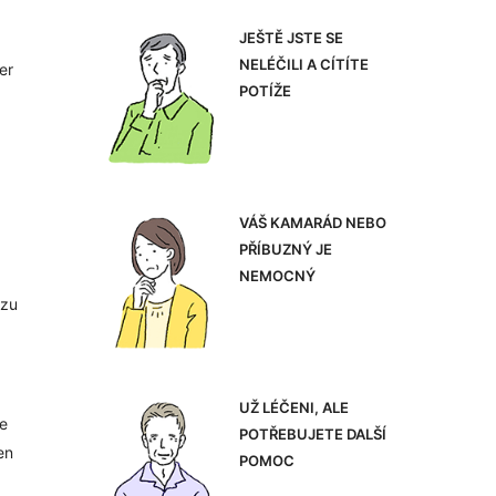
JEŠTĚ JSTE SE
NELÉČILI A CÍTÍTE
er
POTÍŽE
VÁŠ KAMARÁD NEBO
PŘÍBUZNÝ JE
NEMOCNÝ
 zu
UŽ LÉČENI, ALE
ie
POTŘEBUJETE DALŠÍ
en
POMOC