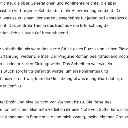
ichte, die über Generationen und Kontinente reichte, die aber
ch ist ein verborgener Schatz, der mehr Anerkennung verdient. Die
nd, was es zu einem lohnenden Leseerlebnis für jeden pdf kostenlos d
cht. Das zentrale Thema des Buches – die Erforschung der
denklich als auch tief beunruhigend.
h vollständig, als wäre das letzte Stück eines Puzzles an seinen Platz
e Erfahrung, weder Die Insel Der Pinguine Roman beeindruckend noch
n in einem zarten Gleichgewicht. Das Schreiben war wie ein
s Stück sorgfältig gefertigt wurde, um ein kohärentes und
 faszinierend war, kam die Umsetzung etwas mangelhaft daher, mit
er Konflikt.
r Erzählung eine Schicht von Wehmut hinzu. Die Reise des
e romantischen Elemente verleihen ihr eine Note von Süße. Es war d
ne Annahmen in Frage stellte und mich zwang, meine eigenen Grenz