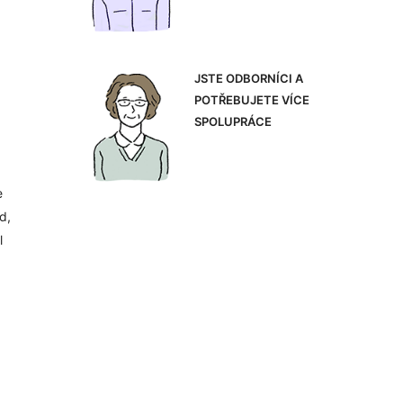
JSTE ODBORNÍCI A
POTŘEBUJETE VÍCE
SPOLUPRÁCE
e
d,
l