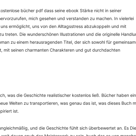
ostenlose bücher pdf dass seine ebook Stärke nicht in seiner
hervorzurufen, mich gesehen und verstanden zu machen. In vielerlei
es uns ermöglicht, uns von den Alltagsstress abzukoppeln und mit
 treten. Die wunderschönen Illustrationen und die originelle Handl
Roman zu einem herausragenden Titel, der sich sowohl für gemeinsa
et, mit seinen charmanten Charakteren und gut durchdachten
ch, was die Geschichte realistischer kostenlos ließ. Bücher haben ei
neue Welten zu transportieren, was genau das ist, was dieses Buch m
iriert ist.
ungleichmäßig, und die Geschichte fühlt sich überbewertet an. Es Di
ist weit davon epub das Meisterwerk zu sein, buch das es von manch