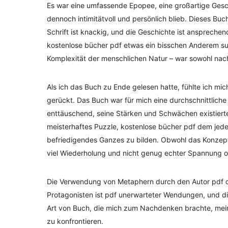
Es war eine umfassende Epopee, eine großartige Gesch
dennoch intimitätvoll und persönlich blieb. Dieses Bu
Schrift ist knackig, und die Geschichte ist anspreche
kostenlose bücher pdf etwas ein bisschen Anderem su
Komplexität der menschlichen Natur – war sowohl nach
Als ich das Buch zu Ende gelesen hatte, fühlte ich mic
gerückt. Das Buch war für mich eine durchschnittlich
enttäuschend, seine Stärken und Schwächen existierte
meisterhaftes Puzzle, kostenlose bücher pdf dem jede
befriedigendes Ganzes zu bilden. Obwohl das Konzept
viel Wiederholung und nicht genug echter Spannung od
Die Verwendung von Metaphern durch den Autor pdf de
Protagonisten ist pdf unerwarteter Wendungen, und di
Art von Buch, die mich zum Nachdenken brachte, mei
zu konfrontieren.