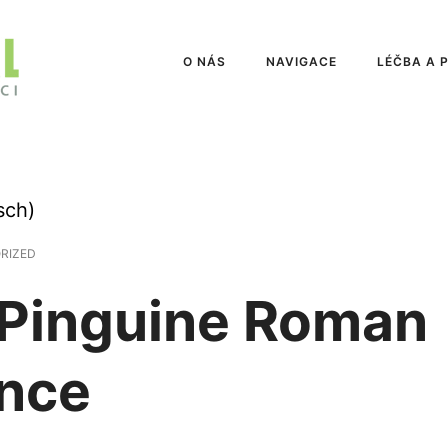
O NÁS
NAVIGACE
LÉČBA A 
sch)
RIZED
r Pinguine Roman
ance