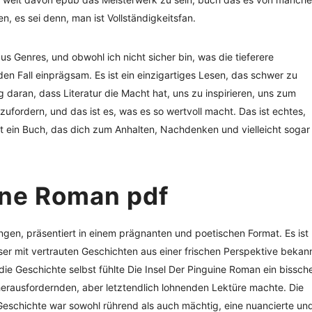
, es sei denn, man ist Vollständigkeitsfan.
us Genres, und obwohl ich nicht sicher bin, was die tieferere
den Fall einprägsam. Es ist ein einzigartiges Lesen, das schwer zu
g daran, dass Literatur die Macht hat, uns zu inspirieren, uns zum
ordern, und das ist es, was es so wertvoll macht. Das ist echtes,
 ist ein Buch, das dich zum Anhalten, Nachdenken und vielleicht sogar
ine Roman pdf
en, präsentiert in einem prägnanten und poetischen Format. Es ist
ser mit vertrauten Geschichten aus einer frischen Perspektive bekan
die Geschichte selbst fühlte Die Insel Der Pinguine Roman ein bissch
erausfordernden, aber letztendlich lohnenden Lektüre machte. Die
eschichte war sowohl rührend als auch mächtig, eine nuancierte un