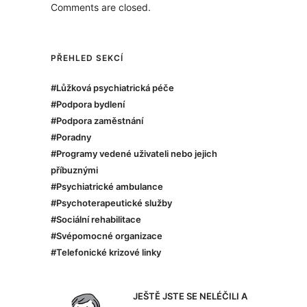
Comments are closed.
PŘEHLED SEKCÍ
#Lůžková psychiatrická péče
#Podpora bydlení
#Podpora zaměstnání
#Poradny
#Programy vedené uživateli nebo jejich
příbuznými
#Psychiatrické ambulance
#Psychoterapeutické služby
#Sociální rehabilitace
#Svépomocné organizace
#Telefonické krizové linky
JEŠTĚ JSTE SE NELÉČILI A