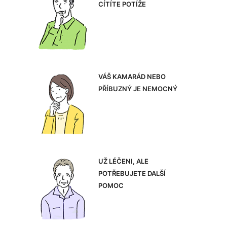
CÍTÍTE POTÍŽE
VÁŠ KAMARÁD NEBO
PŘÍBUZNÝ JE NEMOCNÝ
UŽ LÉČENI, ALE
POTŘEBUJETE DALŠÍ
POMOC