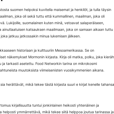
stosta suomen helpoksi kuvitella maisemat ja henkilöt, ja tulla täysin
ilman, joka oli sekä tuttu että kummallinen, maailman, joka oli
vä. Lukijoille, suomalainen kuten minä, vetoavat salaperäiseen,
a ainutlaatuisen katsauksen maailmaan, joka on samaan aikaan tuttu 
 joka jatkuu jatkossakin minua lukemisen jälkeen.
​ rikkaaseen historiaan ja kulttuuriin Mesoamerikassa. Se on
iset näkemykset Mormonin kirjasta. Kirja oli matka, polku, joka kieräh
ttu ja tarkasti asetettu. Food Networkin tarina on mikrokosmi
ahtuneista muutoksista viimeisenisten vuosikymmenien aikana.
sia herättävät, mikä tekee tästä kirjasta suuri e kirjat​ kenelle tahansa
omus kirjallisuutta tuntui jonkinlainen heikosti yhtenäinen ja
 ja helposti ymmärrettävä, mikä tekee siitä helppoa joutua tarinassa ja