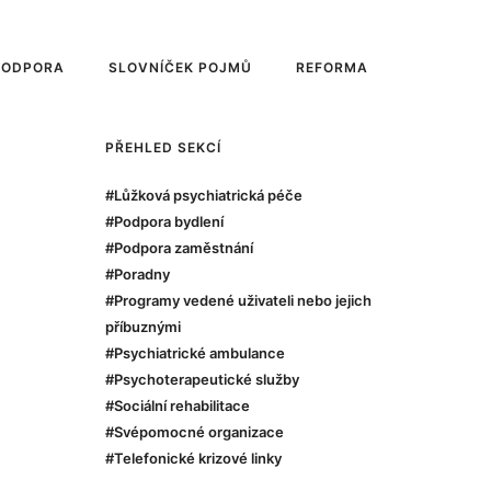
PODPORA
SLOVNÍČEK POJMŮ
REFORMA
PŘEHLED SEKCÍ
#Lůžková psychiatrická péče
#Podpora bydlení
#Podpora zaměstnání
#Poradny
#Programy vedené uživateli nebo jejich
příbuznými
#Psychiatrické ambulance
#Psychoterapeutické služby
#Sociální rehabilitace
#Svépomocné organizace
#Telefonické krizové linky