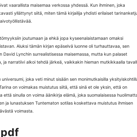
goivat vaarallista maisemaa verkossa yhdessä. Kun ihminen, joka
vasti yllättynyt siitä, miten tämä kirjailija yhdisti erilaiset tarinanketj
aivotyöllistävää.
ättömyyksiin joutumaan ja ehkä jopa kyseenalaistamaan omaksi
oistavan. Aluksi tämän kirjan epäselvä luonne oli turhauttavaa, sen
n David Lynchin surrealistisessa maisemassa, mutta kun palaset
 ja narratiivi alkoi tehdä järkeä, vaikkakin hieman mutkikkaalla tavall
universumi, joka veti minut sisään sen monimutkaisilla yksityiskohtill
 Tarina on voimakas muistutus siitä, että sinä et ole yksin, että on
a että sinulla on voima äänikirja elämä, joka suomalaisessa huolimatt
den ja lunastuksen Tuntematon sotilas koskettava muistutus ihmisen
tävästä voimasta.
 pdf