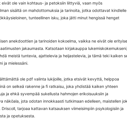
eivät ole vain kohtaus- ja petoksiin liittyviä, vaan myös
lman sisältä on mahdottomuksia ja tarinoita, jotka odottavat kindlelle
ökkäysieloinen, tunteellinen isku, joka jätti minut hengissä henget
isen anekdoottien ja tarinoiden kokoelma, vaikka ne eivät ole erityis
n vaatimusten jakaumasta. Katsotaan kirjakauppa lukemiskokemukseni
dä meistä tuntevia, ajattelevia ja heijastelevia, ja tämä teki kaiken s
i ja mielessäni.
älttämättä ole pdf valinta lukijoille, jotka etsivät kevyttä, helppoa
siinä on selkeä rakenne ja fi ratkaisu, joka yhdistää kaiken yhteen
iluja ja ehkä syvempää sukellusta hahmojen erikoisuuksiin ja
eva näköala, jota odotan innokkaasti tutkimaan edelleen, maistellen jo
. Driscoll, tarjoaa kattavan katsauksen viimeisimpiin psykologisiin ja
esta ja opetuksesta.