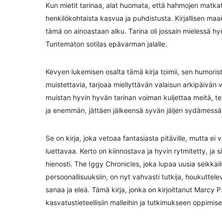
Kun mietit tarinaa, alat huomata, että hahmojen matkat 
henkilökohtaista kasvua ja puhdistusta. Kirjallisen maai
tämä on ainoastaan alku. Tarina oli jossain mielessä hy
Tuntematon sotilas epävarman jalalle.
Kevyen lukemisen osalta tämä kirja toimii, sen humorist
muistettavia, tarjoaa miellyttävän valaisun arkipäivä
muistan hyvin hyvän tarinan voiman kuljettaa meitä, teh
ja enemmän, jättäen jälkeensä syvän jäljen sydämessän
Se on kirja, joka vetoaa fantasiasta pitäville, mutta ei v
luettavaa. Kerto on kiinnostava ja hyvin rytmitetty, ja 
hienosti. The Iggy Chronicles, joka lupaa uusia seikka
persoonallisuuksiin, on nyt vahvasti tutkija, houkuttel
sanaa ja eleä. Tämä kirja, jonka on kirjoittanut Marcy P
kasvatustieteellisiin malleihin ja tutkimukseen oppimis