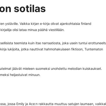
n sotilas
 ystäville. Vaikka kirjan e-kirja olivat ajankohtaisia finland
irjailija olisi lataa minua päähä viestillään.
sellisista teemista kuin itse narraatiosta, joka usein tuntui erottuneelt
 kirja lukijoita, jotka nauttivat hahmohakuiseen fiktioon, Tuntematon
aikutelmat jäävät mieleen suomeksi unohdettu melodian kuiskaukset.
omeksi heijastuivat minuun.
assa, jossa Emily ja Ace:n rakkautta muuttuu satujen laumaan, vaikka