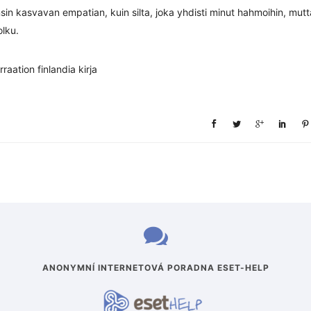
sin kasvavan empatian, kuin silta, joka yhdisti minut hahmoihin, mutt
olku.
aation finlandia kirja​
ANONYMNÍ INTERNETOVÁ PORADNA ESET-HELP