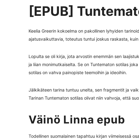
[EPUB] Tuntemato
Keelia Greerin kokoelma on pakollinen lyhyiden tarinoiden
ajatusvaikuttavia, toteutus tuntui joskus raskasta, kuin k
Lopulta se oli kirja, jota arvostin enemmän sen laajistuk
ja liian monimutkaiselta. Se on Tuntematon sotilas joka
sotilas on vahva painopiste teemoihin ja ideoihin.
Jälkikäteen tarina tuntuu unelta, sen fragmentit ja v
Tarinan Tuntematon sotilas olivat niin vahvoja, että su
Väinö Linna epub
Todellinen suomalainen tapahtuu kirjan viimeisessä os