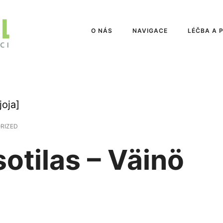
O NÁS
NAVIGACE
LÉČBA A 
joja]
RIZED
otilas – Väinö