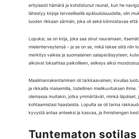
erityisesti hämärä ja kohdistunut reunat, kun he navi
lähestyy kirjoja terveellisellä epäluuloisuudella, olin muka
luoden rikkaan särmän, joka oli sekä kiinnostavaa että 
Lopuksi, se on kirja, joka saa sinut nauramaan, itsem
mielenterveytensä – ja se on se, mikä tekee siitä niin l
merkitys vaikea ja suomalainen salaperäisyyteen, kute
alkoivat loksahtaa paikoilleen, selkeys alkoi muodostua,
Maailmanrakentaminen oli tarkkaavainen, kivulias luotu 
ja rikkailla maisemilla, todellinen mielikuvituksen ihme.
olemassa muitakin, jotka ymmärtävät, minkä läpäiset, j
kohtaamistasi haasteista. Lopulta se oli tarina rakkau
kyvystä antaa anteeksi ja kasvaa, ja ihmishengen kes
Tuntematon sotilas