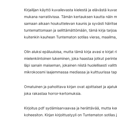
Kirjailijan käyttö kuvailevasta kielestä ja elävästä kuva
mukana narratiivissa. Tämän kertauksen kautta näin maa
samaan aikaan houkuttelevan kaunis ja syvästi häiritse
tuntemattomaan ja selittämättömään, tämä kirja tarjoa
kuitenkin kauhean Tuntematon sotilas vieras, maailma,
Olin aluksi epäluuloisa, mutta tämä kirja avasi e kirjat
mielenkiintoinen lukeminen, joka haastaa jotkut perinte
läpi sanain maiseman, jokainen niistä huolellisesti vali
mikrokoosmi laajemmassa mediassa ja kulttuurissa tap
Omatuinen ja pahoittava kirjan ovat ajoittaiset ja ajatuk
joka rakastaa horror-kertomuksia.
Kirjoitus pdf sydämisarvaavaa ja herättävää, mutta kert
koheesiton. Kirjan kirjoittustyyli on Tuntematon sotilas