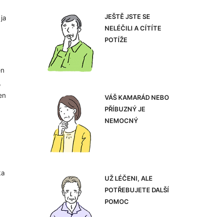
JEŠTĚ JSTE SE
 ja
NELÉČILI A CÍTÍTE
POTÍŽE
en
,
en
VÁŠ KAMARÁD NEBO
PŘÍBUZNÝ JE
NEMOCNÝ
ka
UŽ LÉČENI, ALE
POTŘEBUJETE DALŠÍ
POMOC