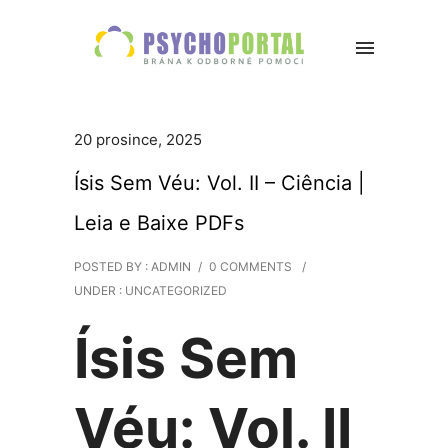
20 prosince, 2025
Ísis Sem Véu: Vol. II – Ciência |
Leia e Baixe PDFs
POSTED BY : ADMIN
/
0 COMMENTS
/
UNDER :
UNCATEGORIZED
Ísis Sem
Véu: Vol. II