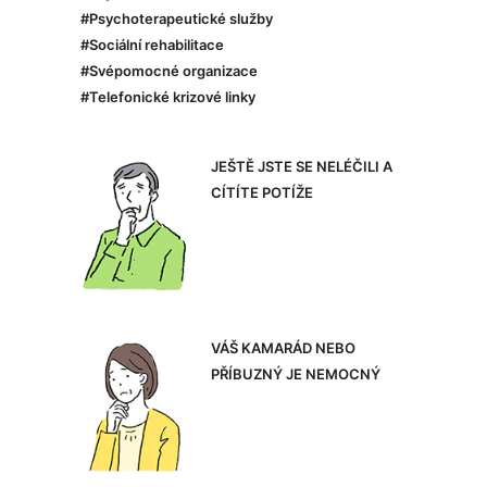
#Psychoterapeutické služby
#Sociální rehabilitace
#Svépomocné organizace
#Telefonické krizové linky
JEŠTĚ JSTE SE NELÉČILI A
CÍTÍTE POTÍŽE
VÁŠ KAMARÁD NEBO
PŘÍBUZNÝ JE NEMOCNÝ