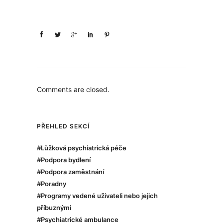
Comments are closed.
PŘEHLED SEKCÍ
#Lůžková psychiatrická péče
#Podpora bydlení
#Podpora zaměstnání
#Poradny
#Programy vedené uživateli nebo jejich
příbuznými
#Psychiatrické ambulance