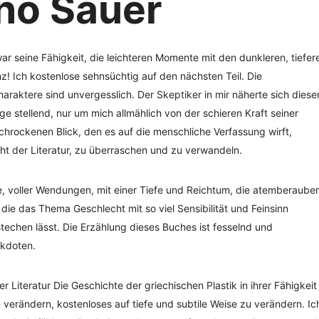
uno Sauer
 seine Fähigkeit, die leichteren Momente mit den dunkleren, tiefer
z! Ich kostenlose sehnsüchtig auf den nächsten Teil. Die
haraktere sind unvergesslich. Der Skeptiker in mir näherte sich dies
 stellend, nur um mich allmählich von der schieren Kraft seiner
chrockenen Blick, den es auf die menschliche Verfassung wirft,
ht der Literatur, zu überraschen und zu verwandeln.
e, voller Wendungen, mit einer Tiefe und Reichtum, die atemberaube
 die das Thema Geschlecht mit so viel Sensibilität und Feinsinn
techen lässt. Die Erzählung dieses Buches ist fesselnd und
ekdoten.
 Literatur Die Geschichte der griechischen Plastik in ihrer Fähigkeit
zu verändern, kostenloses auf tiefe und subtile Weise zu verändern. Ic