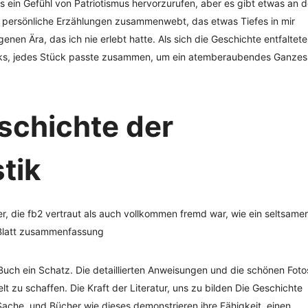
 ein Gefühl von Patriotismus hervorzurufen, aber es gibt etwas an d
nd persönliche Erzählungen zusammenwebt, das etwas Tiefes in mir
nen Ära, das ich nie erlebt hatte. Als sich die Geschichte entfaltete
werks, jedes Stück passte zusammen, um ein atemberaubendes Ganzes
schichte der
tik
r, die fb2 vertraut als auch vollkommen fremd war, wie ein seltsamer
 Blatt zusammenfassung
 Buch ein Schatz. Die detaillierten Anweisungen und die schönen Foto
t zu schaffen. Die Kraft der Literatur, uns zu bilden Die Geschichte
k Sache, und Bücher wie dieses demonstrieren ihre Fähigkeit, einen