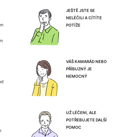
JEŠTĚ JSTE SE
NELÉČILI A CÍTÍTE
en
POTÍŽE
em
VÁŠ KAMARÁD NEBO
PŘÍBUZNÝ JE
NEMOCNÝ
nd
UŽ LÉČENI, ALE
POTŘEBUJETE DALŠÍ
POMOC
h