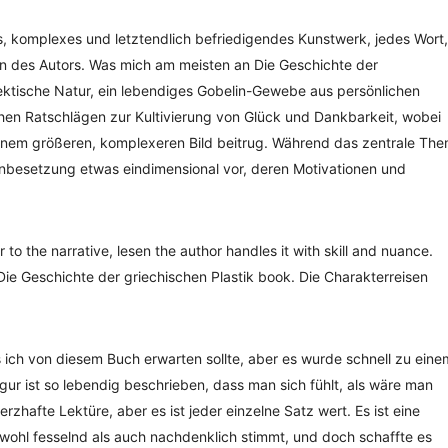
, komplexes und letztendlich befriedigendes Kunstwerk, jedes Wort,
ten des Autors. Was mich am meisten an Die Geschichte der
lektische Natur, ein lebendiges Gobelin-Gewebe aus persönlichen
en Ratschlägen zur Kultivierung von Glück und Dankbarkeit, wobei
u einem größeren, komplexeren Bild beitrug. Während das zentrale Th
enbesetzung etwas eindimensional vor, deren Motivationen und
to the narrative, lesen the author handles it with skill and nuance.
Die Geschichte der griechischen Plastik book. Die Charakterreisen
 ich von diesem Buch erwarten sollte, aber es wurde schnell zu eine
gur ist so lebendig beschrieben, dass man sich fühlt, als wäre man
rzhafte Lektüre, aber es ist jeder einzelne Satz wert. Es ist eine
owohl fesselnd als auch nachdenklich stimmt, und doch schaffte es