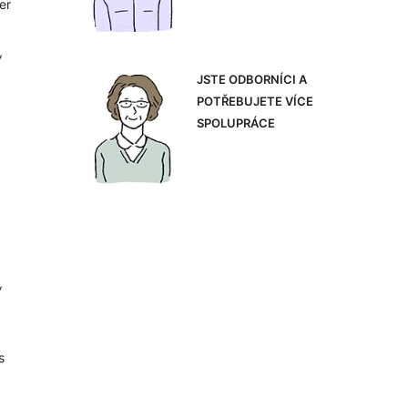
er
,
JSTE ODBORNÍCI A
POTŘEBUJETE VÍCE
SPOLUPRÁCE
,
s