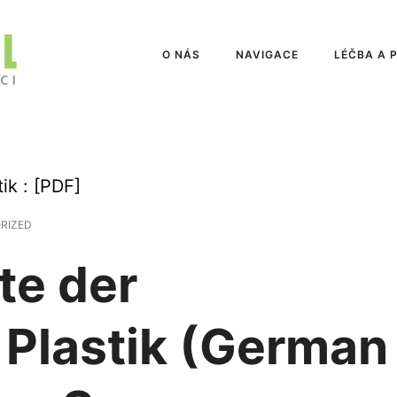
O NÁS
NAVIGACE
LÉČBA A 
ik : [PDF]
RIZED
te der
 Plastik (German