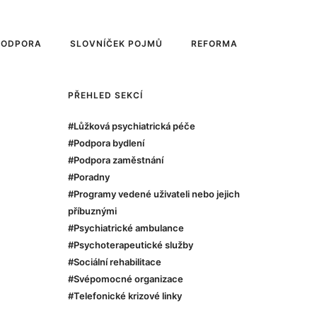
PODPORA
SLOVNÍČEK POJMŮ
REFORMA
PŘEHLED SEKCÍ
#Lůžková psychiatrická péče
#Podpora bydlení
#Podpora zaměstnání
#Poradny
#Programy vedené uživateli nebo jejich
příbuznými
#Psychiatrické ambulance
#Psychoterapeutické služby
#Sociální rehabilitace
#Svépomocné organizace
#Telefonické krizové linky