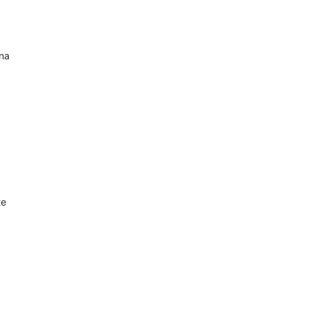
 na
te