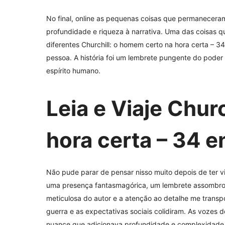
No final, online as pequenas coisas que permanecera
profundidade e riqueza à narrativa. Uma das coisas q
diferentes Churchill: o homem certo na hora certa – 34
pessoa. A história foi um lembrete pungente do pode
espírito humano.
Leia e Viaje Chur
hora certa – 34 e
Não pude parar de pensar nisso muito depois de ter 
uma presença fantasmagórica, um lembrete assombros
meticulosa do autor e a atenção ao detalhe me transp
guerra e as expectativas sociais colidiram. As vozes
nuance que adicionava profundidade e complexidade à 