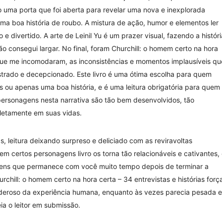
 uma porta que foi aberta para revelar uma nova e inexplorada
ma boa história de roubo. A mistura de ação, humor e elementos ler
 divertido. A arte de Leinil Yu é um prazer visual, fazendo a históri
o consegui largar. No final, foram Churchill: o homem certo na hora
 que me incomodaram, as inconsistências e momentos implausíveis qu
strado e decepcionado. Este livro é uma ótima escolha para quem
es ou apenas uma boa história, e é uma leitura obrigatória para quem
personagens nesta narrativa são tão bem desenvolvidos, tão
letamente em suas vidas.
 leitura deixando surpreso e deliciado com as reviravoltas
 certos personagens livro os torna tão relacionáveis e cativantes,
agens que permanece com você muito tempo depois de terminar a
rchill: o homem certo na hora certa – 34 entrevistas e histórias forç
eroso da experiência humana, enquanto às vezes parecia pesada e
a o leitor em submissão.