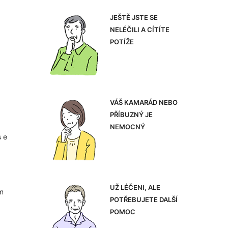
JEŠTĚ JSTE SE
NELÉČILI A CÍTÍTE
POTÍŽE
VÁŠ KAMARÁD NEBO
PŘÍBUZNÝ JE
NEMOCNÝ
s e
UŽ LÉČENI, ALE
um
POTŘEBUJETE DALŠÍ
POMOC