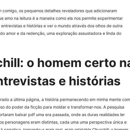
m comigo, os pequenos detalhes reveladores que adicionaram
ue amo na leitura é a maneira como ela nos permite experimentar
 entrevistas e histórias e ver o mundo através dos olhos de outra
r do amor e da redenção, uma exploração assustadora e linda do
chill: o homem certo n
ntrevistas e histórias
virado a última página, a história permanecendo em minha mente co
o do poder da ficção para moldar e transformar-nos. A pesquisa
ortaram baixar pdf uma era passada, onde as duras realidades ler
 dos personagens eram distintas, cada uma uma perspectiva única e
narrativa, tornando-a mais real, mais relatable Churchill: o homem