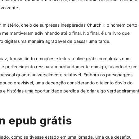
nvolvente.
m mistério, cheio de surpresas inesperadas Churchill: o homem certo
ue me mantiveram adivinhando até o final. No final, é um livro que
vro digital uma maneira agradável de passar uma tarde.
caz, transmitindo emoções e leitura online grátis complexas com
ade e pertencimento ressoaram profundamente comigo, falando de um
pessoal quanto universalmente relutável. Embora os personagens
pouco previsível, uma decepção considerando o talento óbvio do
as e histórias uma oportunidade perdida de criar algo verdadeiramen
 epub grátis
mudado, como se tivesse estado em uma jornada, uma que desafiou