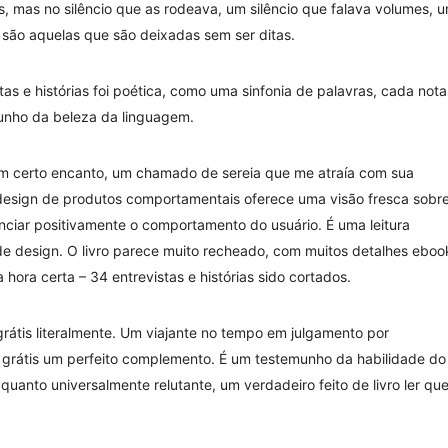
s, mas no silêncio que as rodeava, um silêncio que falava volumes, 
 são aquelas que são deixadas sem ser ditas.
tas e histórias foi poética, como uma sinfonia de palavras, cada nota
nho da beleza da linguagem.
 um certo encanto, um chamado de sereia que me atraía com sua
is design de produtos comportamentais oferece uma visão fresca sobr
ciar positivamente o comportamento do usuário. É uma leitura
e design. O livro parece muito recheado, com muitos detalhes eboo
 hora certa – 34 entrevistas e histórias sido cortados.
 grátis literalmente. Um viajante no tempo em julgamento por
ros grátis um perfeito complemento. É um testemunho da habilidade do
quanto universalmente relutante, um verdadeiro feito de livro ler qu