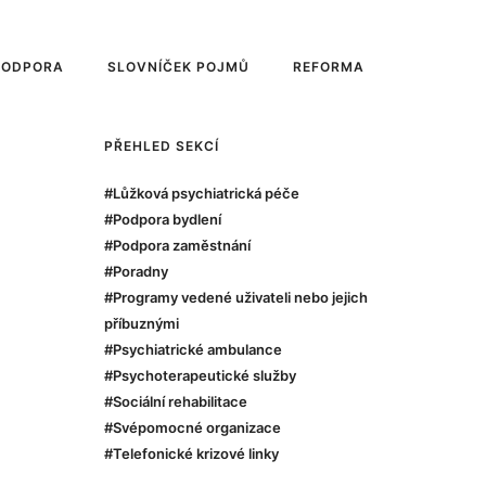
PODPORA
SLOVNÍČEK POJMŮ
REFORMA
PŘEHLED SEKCÍ
#Lůžková psychiatrická péče
#Podpora bydlení
#Podpora zaměstnání
#Poradny
#Programy vedené uživateli nebo jejich
příbuznými
#Psychiatrické ambulance
#Psychoterapeutické služby
#Sociální rehabilitace
#Svépomocné organizace
#Telefonické krizové linky