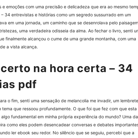
ns e emoções com uma precisão e delicadeza que era ao mesmo tem
a – 34 entrevistas e histórias como um segredo sussurrado em um
 estava em uma jornada, um caminho que se desenrolava pelo paisage
ristezas, uma verdadeira odisseia da alma. Ao fechar o livro, senti 
ue finalmente alcançou o cume de uma grande montanha, com uma
nde a vista alcança.
certo na hora certa – 34
ias pdf
ara o fim, senti uma sensação de melancolia me invadir, um lembret
m tema que ressoou profundamente. O que foi que fez com que esta
re algo fundamental em minha própria experiência do mundo? Uma d
neira como eles podem desencadear conversas e debates importante
 mundo ler ebook seu redor. No silêncio que se seguiu, percebi que a