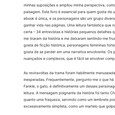
minhas suposições e ampliou minha perspectiva, como
paisagem. Este livro é essencial para quem gosta de u
ebook é única, e os personagens são um grupo diverso e
ganhar vida nas páginas. Uma leitura fantástica que nã
certa – 34 entrevistas e histórias pequenos detalhes
me tiraram da história e me deixaram sentindo-me fru
gosta de ficção histórica, personagens femininas fort
gosta de se perder em uma narrativa envolvente. Os 
nuançados e complexos, que é fácil se envolver comp
As reviravoltas da trama foram habilmente manuseadas,
inesperadas. Frequentemente, pergunto-me o que há em
Fankle, o gato, é definitivamente um desses person
leitura. A mensagem poignante da história foi tanto Chu
quanto uma fraqueza, servindo como um lembrete pod
excessivamente simplista, como um martelo que golpei